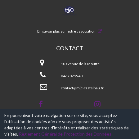
MJC
CASTELNAU
En savoir plus sur notre association
CONTACT
MJC
CASTELNAU
10 avenue de la Moutte
0467029940
contact@mjc-castelnau.fr
En poursuivant votre navigation sur ce site, vous acceptez
l'utilisation de cookies afin de vous proposer des activités
© 2017-2026, Ce site est propulsé par
Aniapps.fr
adaptées à vos centres d'intérêts et réaliser des statistiques de
visites.
Règlement Général de Protection des Données
CGV