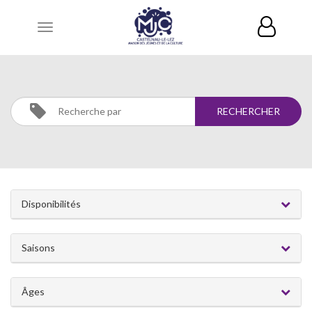
Toggle
navigation
MUSIQUE
Activités
MUSIQUE
Disponibilités
Saisons
Âges