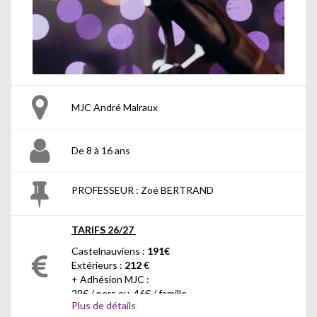
MJC André Malraux
De 8 à 16 ans
PROFESSEUR : Zoé BERTRAND
TARIFS 26/27
Castelnauviens :
191€
Extérieurs :
212 €
+ Adhésion MJC :
29€ / pers ou 46€ / famille
Plus de détails