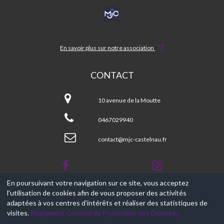
MJC
CASTELNAU
En savoir plus sur notre association
CONTACT
MJC
CASTELNAU
10 avenue de la Moutte
0467029940
contact@mjc-castelnau.fr
En poursuivant votre navigation sur ce site, vous acceptez
l'utilisation de cookies afin de vous proposer des activités
© 2017-2026, Ce site est propulsé par
Aniapps.fr
adaptées à vos centres d'intérêts et réaliser des statistiques de
visites.
Règlement Général de Protection des Données
CGV