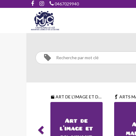
0467029940
BEAUX-
ARTS
Activités
BEAUX-
ARTS
ART DE L'IMAGE ET DU VIVANT
ARTS M