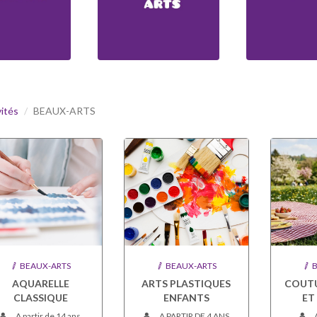
vités
BEAUX-ARTS
BEAUX-ARTS
BEAUX-ARTS
B
AQUARELLE
ARTS PLASTIQUES
COUTU
CLASSIQUE
ENFANTS
ET
A partir de 14 ans
A PARTIR DE 4 ANS