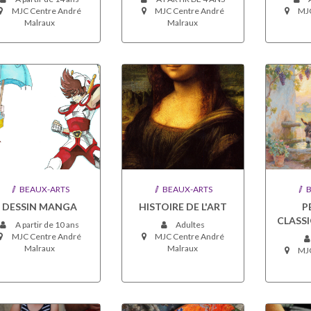
MJC Centre André
MJC Centre André
MJC
Malraux
Malraux
BEAUX-ARTS
BEAUX-ARTS
B
DESSIN MANGA
HISTOIRE DE L'ART
P
CLASSI
A partir de 10 ans
Adultes
MJC Centre André
MJC Centre André
Malraux
Malraux
MJC