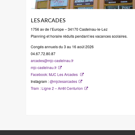
LES ARCADES
1756 av de l’Europe –
34170 Castelnau-le-Lez
Planning et horaire réduits pendant les vacances scolaires.
Congés annuels du 3 au 16 août 2026
04.67.72.80.87
arcades@mjc-castelnau.fr
mjc-castelnau.fr
Facebook: MJC Les Arcades
Instagram :
@mjclesarcades
Tram : Ligne 2 – Arrêt Centurion