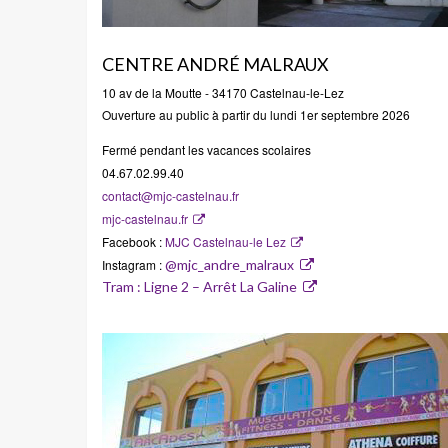
CENTRE ANDRÉ MALRAUX
10 av de la Moutte - 34170 Castelnau-le-Lez
Ouverture au public à partir du lundi 1er septembre 2026
Fermé pendant les vacances scolaires
04.67.02.99.40
contact@mjc-castelnau.fr
mjc-castelnau.fr
Facebook :
MJC Castelnau-le Lez
Instagram :
@mjc_andre_malraux
Tram : Ligne 2 – Arrêt La Galine