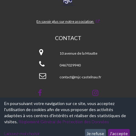
CASTELNAU
En savoir plus sur notre association
CONTACT
MJC
CASTELNAU
10 avenue de la Moutte
0467029940
contact@mjc-castelnau.fr
En poursuivant votre navigation sur ce site, vous acceptez
l'utilisation de cookies afin de vous proposer des activités
© 2017-2026, Ce site est propulsé par
Aniapps.fr
adaptées à vos centres d'intérêts et réaliser des statistiques de
visites.
Règlement Général de Protection des Données
CGV
CGU Aniapps
Laissez-moi choisir
Je refuse
J'accepte
RGPD