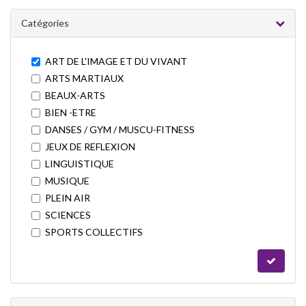
ET DU
VIVANT
Catégories
ART DE L'IMAGE ET DU VIVANT
ARTS MARTIAUX
BEAUX-ARTS
BIEN -ETRE
DANSES / GYM / MUSCU-FITNESS
JEUX DE REFLEXION
LINGUISTIQUE
MUSIQUE
PLEIN AIR
SCIENCES
SPORTS COLLECTIFS