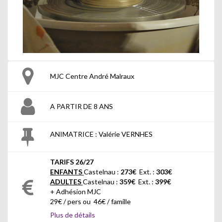
MJC Centre André Malraux
A PARTIR DE 8 ANS
ANIMATRICE : Valérie VERNHES
TARIFS 26/27
ENFANTS
Castelnau :
273€
Ext. :
303
€
ADULTES
Castelnau :
359
€
Ext. :
399
€
+ Adhésion MJC
29€ / pers ou 46€ / famille
Plus de détails