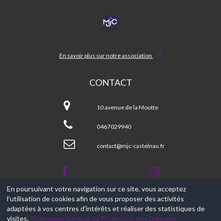
MJC
CASTELNAU
En savoir plus sur notre association
CONTACT
MJC
CASTELNAU
10 avenue de la Moutte
0467029940
contact@mjc-castelnau.fr
En poursuivant votre navigation sur ce site, vous acceptez
l'utilisation de cookies afin de vous proposer des activités
© 2017-2026, Ce site est propulsé par
Aniapps.fr
adaptées à vos centres d'intérêts et réaliser des statistiques de
visites.
Règlement Général de Protection des Données