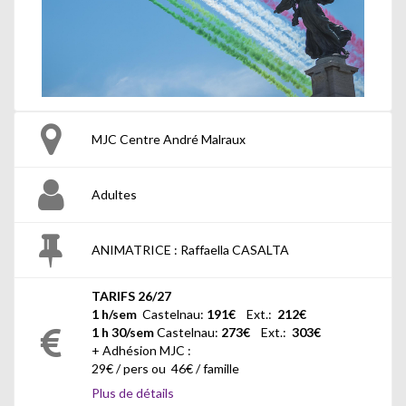
MJC Centre André Malraux
Adultes
ANIMATRICE : Raffaella CASALTA
TARIFS 26/27
1 h/sem
Castelnau
:
191€
Ext.:
212€
1 h 30/sem
Castelnau
:
273
€
Ext.:
303€
+ Adhésion MJC :
29€ / pers ou 46€ / famille
Plus de détails